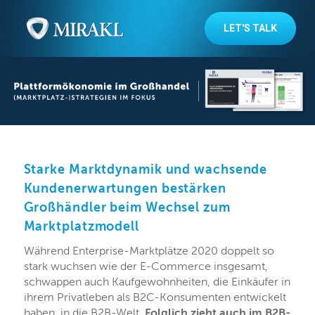
LET'S TALK
Starke Marktdynamik und wachsende
Kundenerwartungen bestärken
Großhändler beim Wechsel zum
Marktplatzmodell
Während Enterprise-Marktplätze 2020 doppelt so
stark wuchsen wie der E-Commerce insgesamt,
schwappen auch Kaufgewohnheiten, die Einkäufer in
ihrem Privatleben als B2C-Konsumenten entwickelt
haben, in die B2B-Welt.
Folglich zieht auch im B2B-