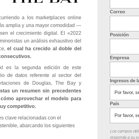
Correo
urriendo a los marketplaces online
más amplia y una mayor comodidad —
sen el crecimiento digital. El «2022
Posición
minoristas un análisis exhaustivo del
ace,
el cual ha crecido al doble del
consecutivos.
Empresa
kl es la segunda edición de este
io de datos referente al sector del
Ingresos de 
ortaciones de Douglas, The Bay y
ristas un resumen sin precedentes
e cómo aprovechar el modelo para
País
uy competitivo.
es clave relacionadas con el
stenible, abarcando los siguientes
Los campos oblig
responda a su so