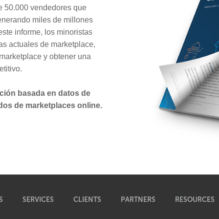
de 50.000 vendedores que
enerando miles de millones
ste informe, los minoristas
as actuales de marketplace,
e marketplace y obtener una
itivo.
ación basada en datos de
dos de marketplaces online.
S
SERVICES
CLIENTS
PARTNERS
RESOURCES