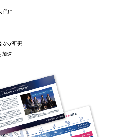
時代に
るかが肝要
を加速